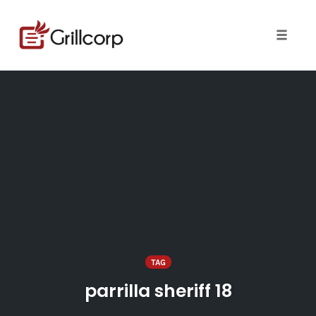
Skip
to
content
Toggle 
TAG
parrilla sheriff 18