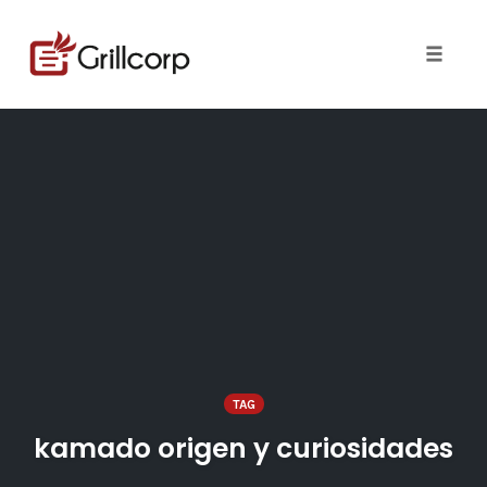
Skip
to
content
Toggle 
TAG
kamado origen y curiosidades